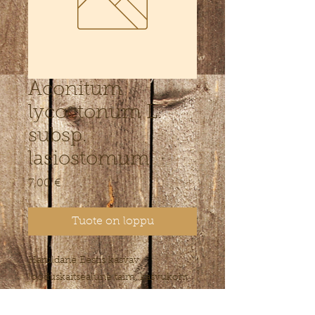
Aconitum
lycoctonum L.
subsp.
lasiostomum
Hinta
7,00 €
Tuote on loppu
Haruldane Eestis kasvav
looduskaitsealune taim, kasvukoht
Viljandi lähistel. Kollased käokinga
õied suve lõpu poole. Eelistab