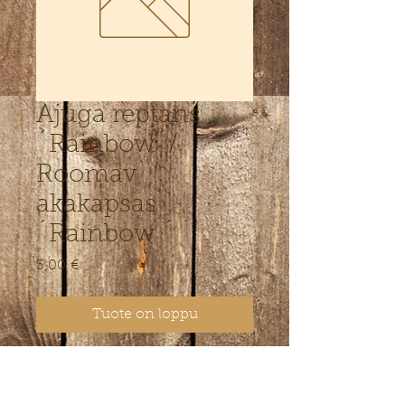
Ajuga reptans
´Rainbow´/
Roomav
akakapsas
´Rainbow ´
Hinta
3,00 €
Tuote on loppu
Roosa, kreemika ja tumerohelise
kirjud lehed. Õied on sinised mais-