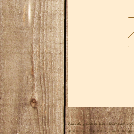
Kasvab päikeselistel, kuivadel nõl
aruheina, stepirohu jt. taimedega