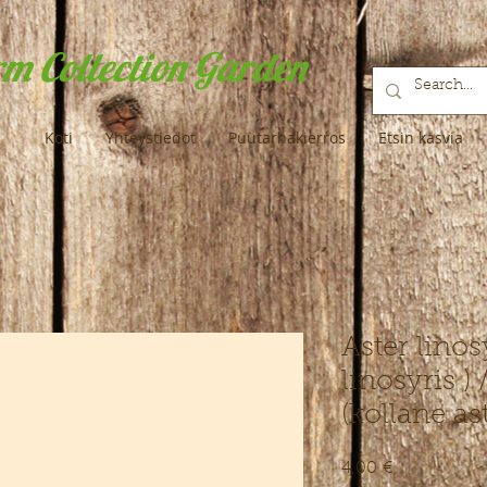
m Collection Garden
Koti
Yhteystiedot
Puutarhakierros
Etsin kasvia
Aster linos
linosyris )
(kollane as
Hinta
4,00 €