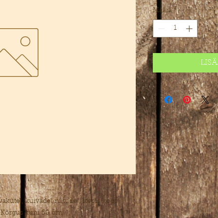
Määrä
*
LIS
vakutel, kuivadel niitudel, stepis koos
. Kõrgus kuni 50 cm.