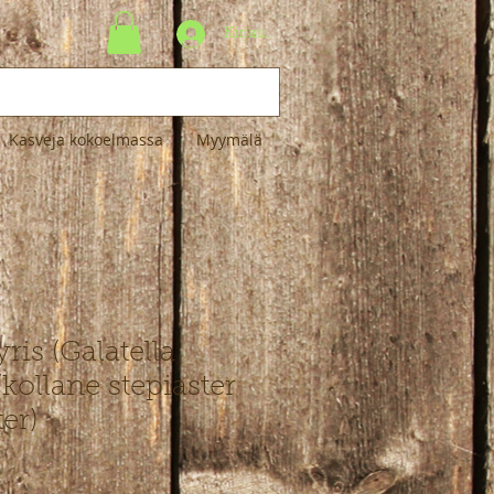
Kirjaudu
Kasveja kokoelmassa
Myymälä
yris (Galatella
 /kollane stepiaster
ter)