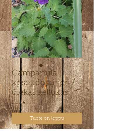
Campanula
×pseudoraineri /
õiekas kellukas
Hinta
3,00 €
Tuote on loppu