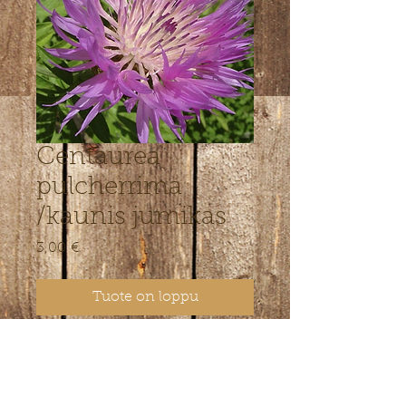
Centaurea
pulcherrima
/kaunis jumikas
Hinta
3,00 €
Tuote on loppu
Roosade suurte õite ja hõbedase
lehestikuga juunist augustini õitsev
puhmas. Kõrgus ca 30 cm .