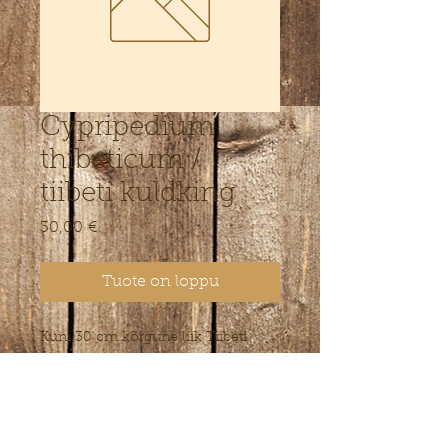
Cypripedium
thibeticum /
tiibeti kuldking
Hinta
30,00 €
Tuote on loppu
Kuni 30 cm kõrgune liik Tiibeti
lubjakivimägede metsadest. Õied
veinipunased. Aias tavaline
neutraalne muld, poolvarjuline
kasvukoht mõne põõsa all. Minul