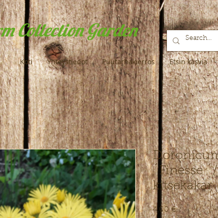
m Collection Garden
Koti
Yhteystiedot
Puutarhakierros
Etsin kasvia
Doronicum
´Finesse ´
kitsekakar 
Hinta
4,00 €