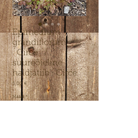
Epimedium
grandiflorum
´Circe ´/
suureõieline
haldjatiib ´Circe ´
Hinta
5,00 €
Määrä
*
LISÄÄ OSTOSKORIIN