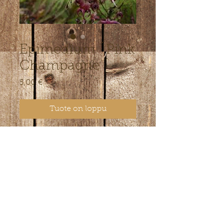
Epimedium ´Pink
Champagne ´
Hinta
5,00 €
Tuote on loppu
K
õrgus 20-25cm. õied roosa ja
punasega, Tihe pinnakattetaim
varjulisele alale
© 2022 Lepiku-Mardi Farm.
verkkovastaavan yhteystiedot