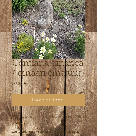
Gentiana dinarica
/ dinaari emajuur
Hinta
5,00 €
Tuote on loppu
Pärit Jugoslaavia, Albaania mäestiku
aladelt.
Eelistab kasvada poolvarjus, kuna