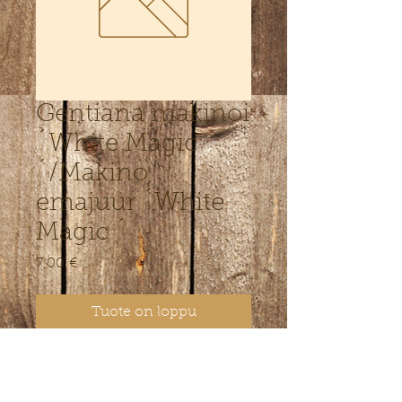
Gentiana makinoi
´White Magic
´/Makino
emajuur ´White
Magic ´
Hinta
7,00 €
Tuote on loppu
Madalakasvuline kompaktne
valgeõieline sort kiviktaimlasse,