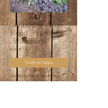
Geranium ´ Blue
Blood ´/kurereha
´Blue Blood ´
Hinta
4,00 €
Tuote on loppu
Üks värvikamaid ja kauneimaid
sorte siniseõielistest. Kõrgus 30-40
cm, õitseb kesksuvel 2-3 nädalat.
Päikseline kasvukoht. Puuduseks
vaid lühiajaline õitsemine kuid
kogu puhmik on kaunis ka õiteta