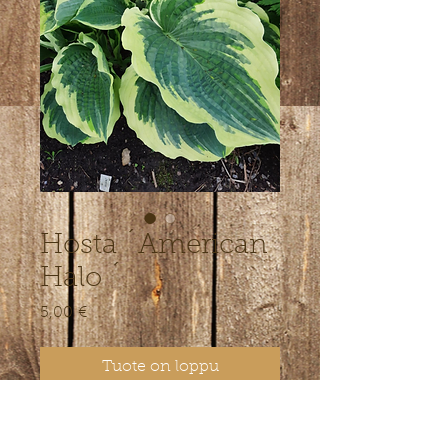
Hosta ´American
Halo ´
Hinta
5,00 €
Tuote on loppu
Tugevad sinakasrohelised kreemika
äärega lehed, kõrgus 50 cm .