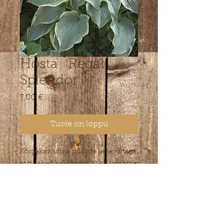
Hosta ´Regal
Splendor ´
Hinta
7,00 €
Tuote on loppu
Kõrgekasvuline püstiste lehevartega
sort, lehed kaarduvad uhkelt puhma
kohal. Ka minu arvates kõige
pikemate õievartega sort, õievarred
kuni 160 cm! lehemass kuni 90 cm
kõrgune.