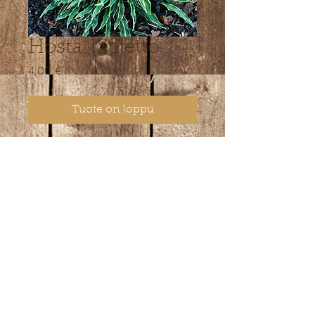
Hosta ´Stiletto ´
Hinta
4,00 €
Tuote on loppu
Kääbuskasvuline, 20 cm kõrgune
sort.
© 2022 Lepiku-Mardi Farm.
verkkovastaavan yhteystiedot