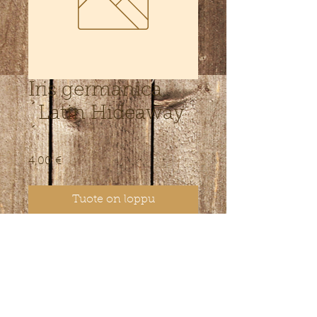
Iris germanica
´Latin Hideaway
´
Hinta
4,00 €
Tuote on loppu
Alumised rõhtsad kroonlehed
pruunikad, ülemised püstised
valkjad