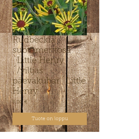
Rudbeckia
subtomentosa
´Little Henry
´/viltjas
päevakübar ´Little
Henry ´
Hinta
5,00 €
Tuote on loppu
Väga omanäolise õiega päevakübar