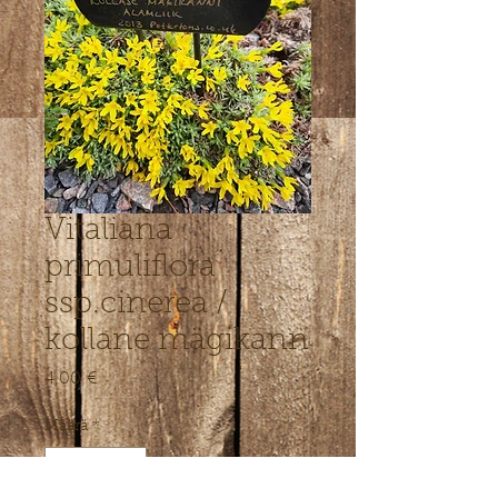
Vitaliana
primuliflora
ssp.cinerea /
kollane mägikann
Hinta
4,00 €
Määrä
*