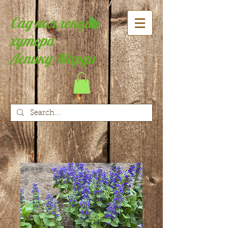
Сад коллекции
хутора
Лепику-Марди