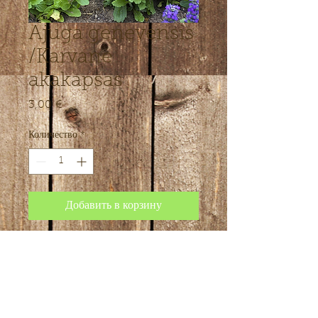
Ajuga genevensis
/Karvane
akakapsas
3,00 €
Цена
Количество
*
Добавить в корзину
Karvane akakapsas on üks kolmest
Eestis kasvavast liigist, seega igati
vastupidav ja usaldusväärne
pinnakatja varjulisele kohale