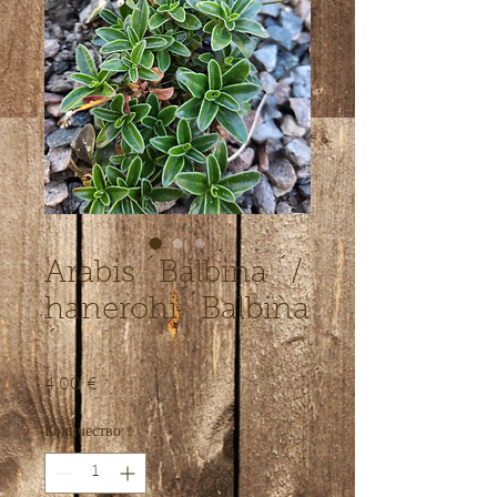
Arabis ´Balbina ´/
hanerohi ´Balbina
´
4,00 €
Цена
Количество
*