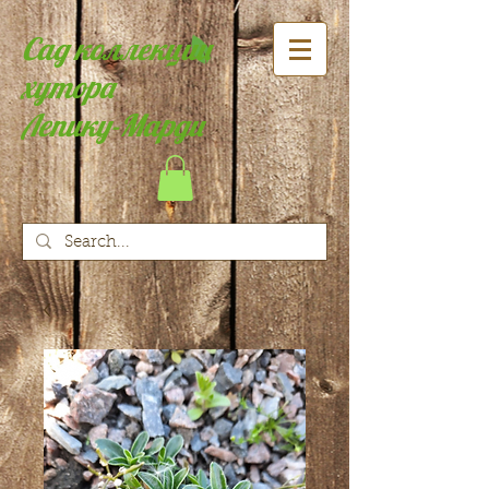
Сад коллекции
хутора
Лепику-Марди