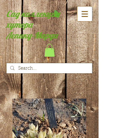
Сад коллекции
хутора
Лепику-Марди