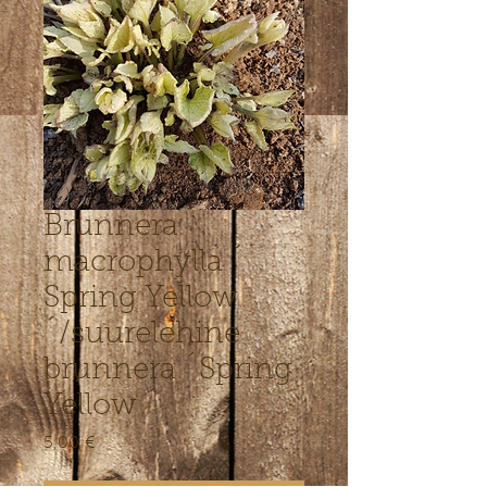
Brunnera
macrophylla ´
Spring Yellow
´/suurelehine
brunnera ´Spring
Yellow ´
5,00 €
Цена