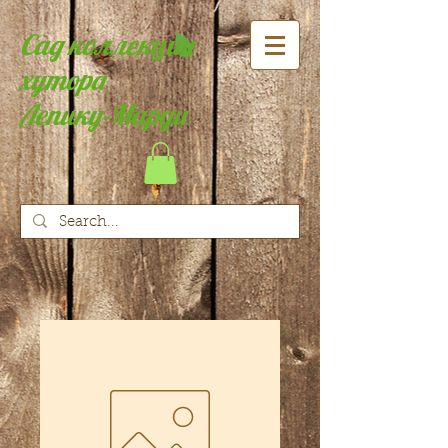
Сад коллекции
хутора
Лепику-Марди