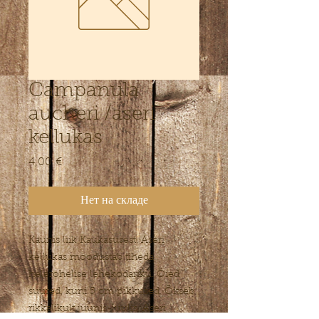
Campanula
aucheri /aseri
kellukas
4,00 €
Цена
Нет на складе
Kaunis liik Kaukasusest. Aseri
kellukas moodustab tiheda
helerohelise lehekodariku. Õied
suured, kuni 5 cm pikkused. Õitseb
rikkalikult juunis-juulis. Aseri