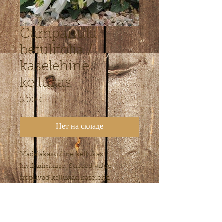
Campanula
betulifolia /
kaselehine
kellukas
3,00 €
Цена
Нет на складе
Madalakasvuline kellukas
kiviktaimlasse. Suured valge
rippuvad kellukad kaselehti
meenutavate lehtede kohal.
Külmakindel.