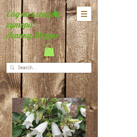
Сад коллекции
хутора
Лепику-Марди