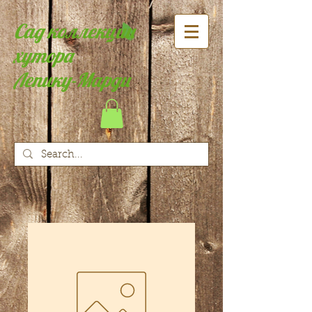
Сад коллекции
хутора
Лепику-Марди