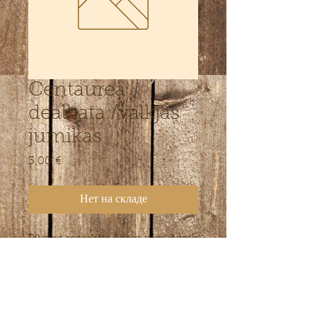
Centaurea
dealbata /valkjas
jumikas
3,00 €
Цена
Нет на складе
Püstine roosakate õitega taim, õitseb
juunis, eelistab hea läbilaskvusega
parasniisket lubjarikast pinnast. 30-
50cm
. Pigem suuremasse
maakoduaeda