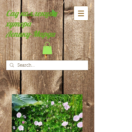
Сад коллекции
хутора
Лепику-Марди