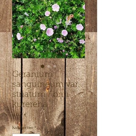
Geranium
sanguineum var.
striatum / briti
kurereha
4,00 €
Цена
Количество
*