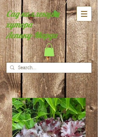
Сад коллекции
хутора
Лепику-Марди