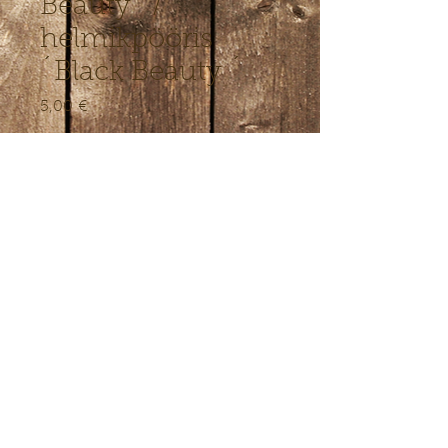
Beauty ´/
helmikpööris
´Black Beauty ´
5,00 €
Цена
Количество
*
Добавить в корзину
Tumedate lehtedega helmikpöörise
sort
© 2022 Ферма Лепику-Марди.
контакт веб-мастера