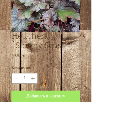
Heuchera
´Stormy Seas ´
4,00 €
Цена
Количество
*
Добавить в корзину
Lehed mitmevärvilised purpurlilla-
hõbedased, tugevalt soonelised ja
säbrulised. Õied kreemikad,