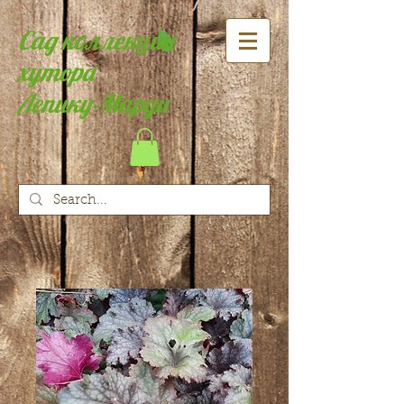
Сад коллекции
хутора
Лепику-Марди