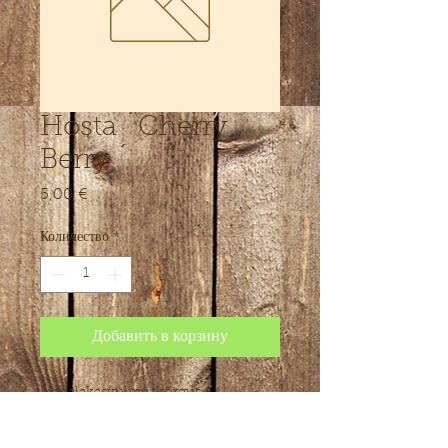
Hosta ´Cherry
Berry ´
5,00 €
Цена
Количество
*
Добавить в корзину
Madalakasvuline, kõrgus
kuni 30 cm,. Kitsad valged lehed
rohelise servaga. Väga dekoratiivsed