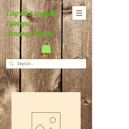
Сад коллекции
хутора
Лепику-Марди