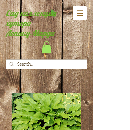
Сад коллекции
хутора
Лепику-Марди