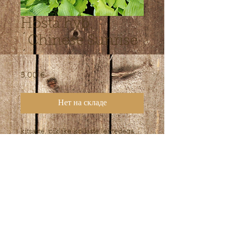
Hosta hyb.
´Chinese Sunrise
´
5,00 €
Цена
Нет на складе
kitsaste, piklike kollaste lehtedega
sort. Kesksuvest muutub lehtede
värvus rohekamaks. Lillad õied.
Kõrgus 30 cm
© 2022 Ферма Лепику-Марди.
контакт веб-мастера