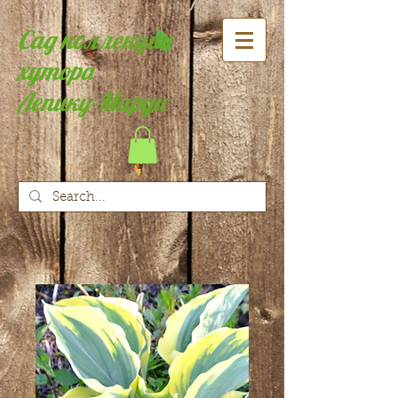
Сад коллекции
хутора
Лепику-Марди