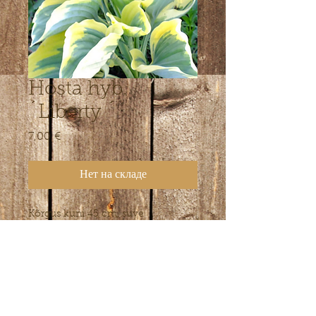
Hosta hyb.
´Liberty ´
7,00 €
Цена
Нет на складе
Kõrgus kuni 45 cm, suve
keskpaigani väga värvikas sort,
hiljem lehe kontrastsus veidi
tuhmub.
NB! pakiga saatmiseks liiga
suured taimed