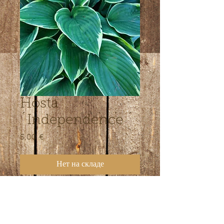
Hosta
´Independence ´
5,00 €
Цена
Нет на складе
keskmisekasvuline, sinakasrohelise
lehega sort, kõrgus ca 40-45 cm.
Lehe servas valkjas rant, mida