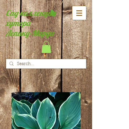
Сад коллекции
хутора
Лепику-Марди