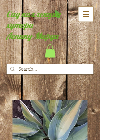
Сад коллекции
хутора
Лепику-Марди