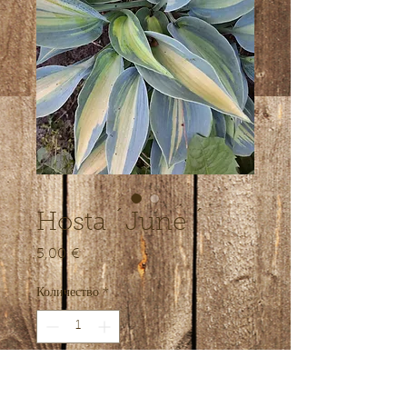
Hosta ´June ´
5,00 €
Цена
Количество
*
Добавить в корзину