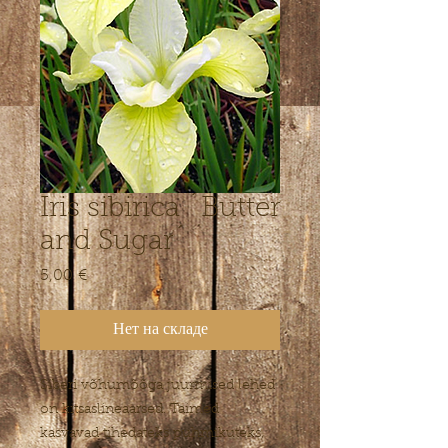
Iris sibirica ´Butter
and Sugar´
5,00 €
Цена
Нет на складе
Siberi võhumõõga juurmised lehed
on kitsaslineaarsed. Taimed
kasvavad tihedateks puhmikuteks,