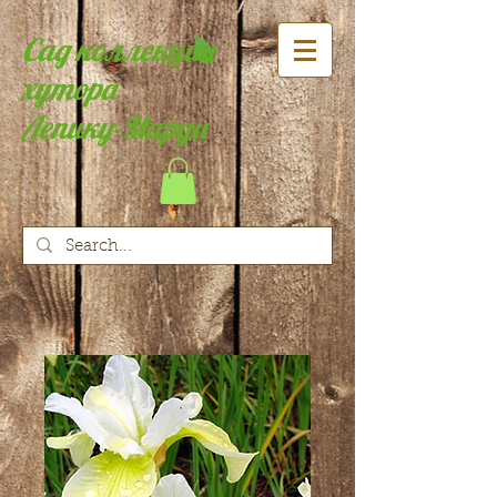
Сад коллекции
хутора
Лепику-Марди