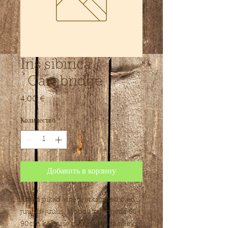
Iris sibirica
´Cambridge ´
4,00 €
Цена
Количество
*
Добавить в корзину
Kitsad pikad lehed, erksinised õied
juunis-juulis. Moodustab tiheda 60-
90cm kõrguse puhma, mida tuleks