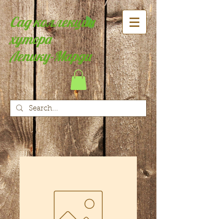
Сад коллекции
хутора
Лепику-Марди