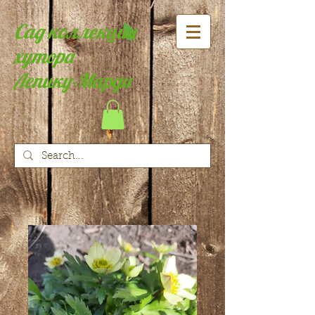
Сад коллекции
хутора
Лепику-Марди