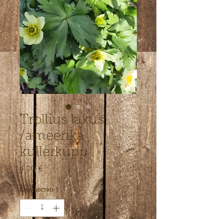
Trollius laxus
/ameerika
kullerkupp
4,00 €
Цена
Количество
*