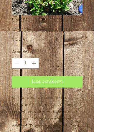
Gentiana acaulis /
varretu emajuur
Price
5,00 €
Quantity
*
Lisa ostukorvi
Varretu emajuur on 5-10 cm
kõrgune kiviktaimlasse või pigem
päikselisse rodopeenrasse sobiv
emajuur . Lehed helerohelised,
nahkjad. Taimed on igihaljad. Õied