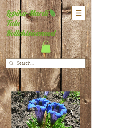
Lepiku-Mardi
Talu
Kollektsioonaed