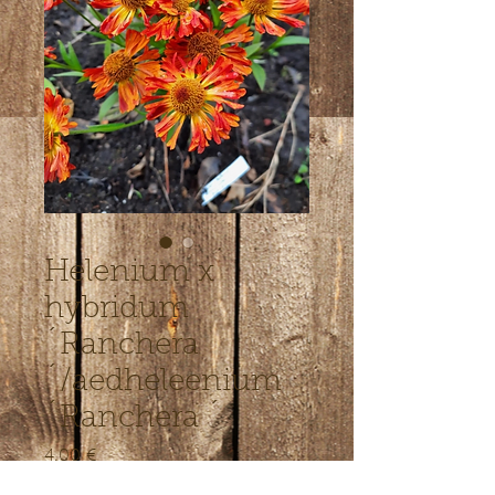
Helenium x
hybridum
´Ranchera
´/aedheleenium
´Ranchera ´
Price
4,00 €