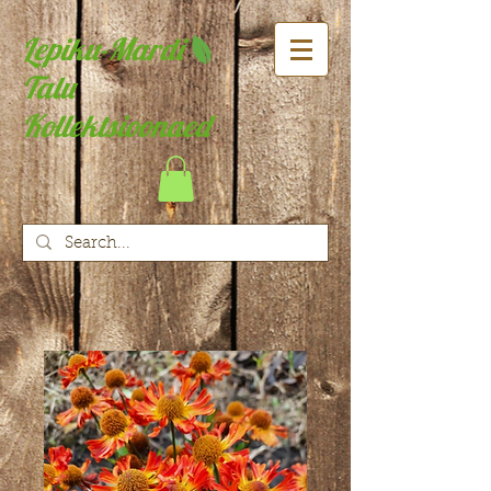
Lepiku-Mardi
Talu
Kollektsioonaed