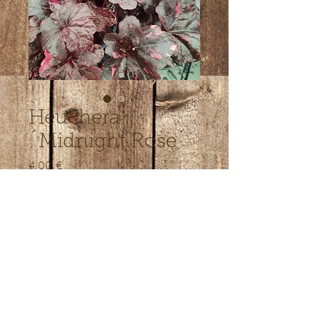
Heuchera
´Midnight Rose´
Price
4,00 €
Läbimüüdud
© 2022 Lepiku-Mardi Talu
Kollektsioonaed.
veebihalduri kontakt