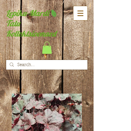
Lepiku-Mardi
Talu
Kollektsioonaed