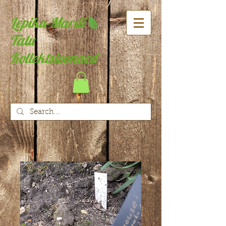
Lepiku-Mardi
Talu
Kollektsioonaed