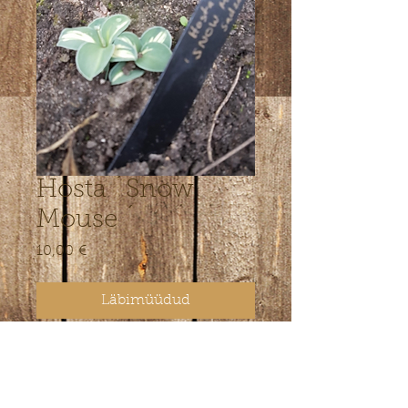
Hosta ´Snow
Mouse ´
Price
10,00 €
Läbimüüdud
Kääbuslasvuline sort. Lehe keskosa
kollakas, servadest sinakashall
Kõrgus 10 cm Mouse-sarja