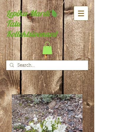
Lepiku-Mardi
Talu
Kollektsioonaed