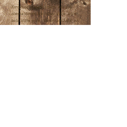
Kingituseks saadud taim, kes pidi
olema tõmmukellukas ´Alba ´kuid
seda mitte pole ( tõmmukellukal on
longus õied). Kasvukõrgus 10 cm,
õitsemist alustab millalgi juunis.
Levib aegamisi maasiseste
risoomidega. Vaatamata, et liigi ja
sordinime pole-on ta ikkagi kaunis
ja meie kliimas vastupidav. Kes teab,
kellega on tegu, võib julgesti oma
teadmisi jagada
© 2022 Lepiku-Mardi Talu
Kollektsioonaed.
veebihalduri kontakt