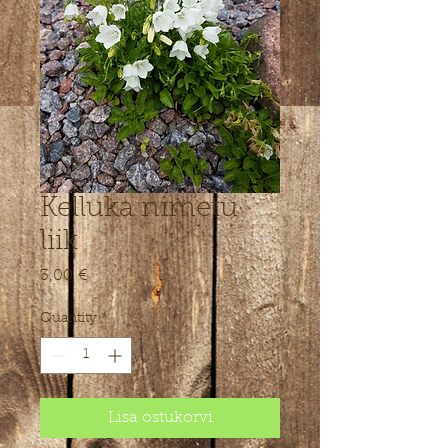
Kelluka nimetu
liik
Price
3,00 €
Quantity
*
Lisa ostukorvi