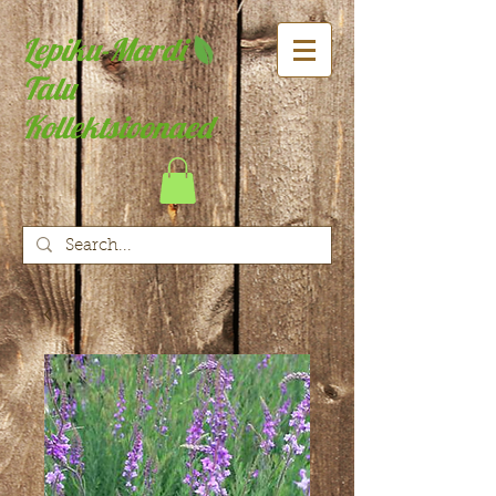
Lepiku-Mardi
Talu
Kollektsioonaed