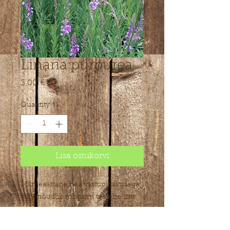
Linaria purpurea
Price
3,00 €
Quantity
*
Lisa ostukorvi
Mitmeaastane hea vastupidavusega
vähenõudlik rohttaim teeleheliste
sugukonnast. Heleroosad kuni
sirelilillad õied paiknevad püstistes