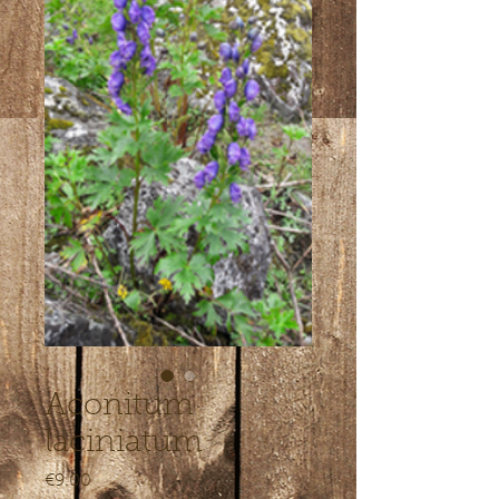
Aconitum
laciniatum
Price
€9.00