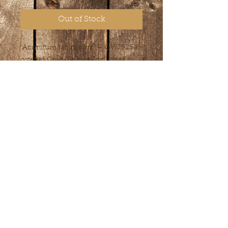
Out of Stock
Aconitum laciniatum — GWJ9254
ostetud Crug-Farmist Inglismaalt
2017a. Nüüd 2026 sain esimest
korda jagada. Väga aeglase kasvuga.
Euroopa aiaäridest teda ei leia,
seetõttu on ka veidi soolasem hind.
Püstise kasvuga käokinga liik
Sikkimist. Õitseb augustis. Kõrgus
kuni 2 m . Aias valida varjuline
kasvukoht parasniiske viljakas muld
© 2022 Lepiku-Mardi Farm.
webmaster
contact