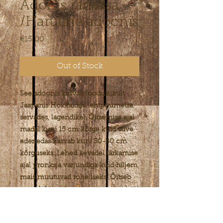
Adonis ramosa
/Haruline adoonis
Price
€15.00
Out of Stock
See adoonis kasvab looduslikult
Jaapanis Hokkaidos lehtpuumetsa
servades, lagendikel. Õitsemise ajal
madal kuni 15 cm kõrge kuid suve
edenedas kasvab kuni 30-40 cm
kõrguseks. Lehed kevadel tärkamise
ajal pronksja varjundiga kuid hiljem
mais muutuvad roheliseks. Õitseb
enne lehtimist.
Aias vali ka pigem poolvarjuline
kasvukoht, näiteks mõne lehtpõõsa,