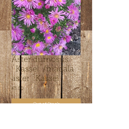
Aster dumosus
´Kassel´/madala
aster ´Kassel ´
Price
€3.00
Out of Stock
Roosakas-lillakas-punakad õied,
kõrgus 30 cm Väga kaunis sort!