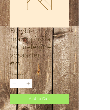
Eurybia
macrophylla
/suurelehine
võsaaster
Price
€3.00
Quantity
*
Add to Cart