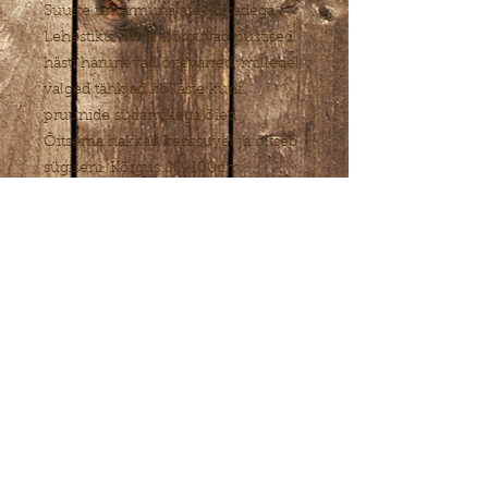
Suurte ümarmunajate lehtedega.
Lehestiku kohal kõrguvad püstised
hästi harunevad õitevarred, milledel
valged tähkjad kollaste kuni
pruunide südamikega õied.
Õitsema hakkab kesksuvel ja õitseb
sügiseni. Kõrgus 80-100cm
Ettevaatust aeda istutamise
l
, võib
muutuda invasiivseks, levida
suurele alale! Istutamine peenrasse
omal vastutusel! Minul on 4-5
aastaga õunapuu all muutunud
parajaks nuhtluseks kuid õigel
kasvukohal, kus ruumi laiutada,
miks mitte.