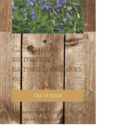
Campanula
sarmatica /
sarmaadi kellukas
Price
€3.00
Out of Stock
Kaukaasia mägedest pärit 30-50 cm
kõrgune kellukas. Aias sobib
kasvatamiseks päikseline
kiviklibune kasvukoht.