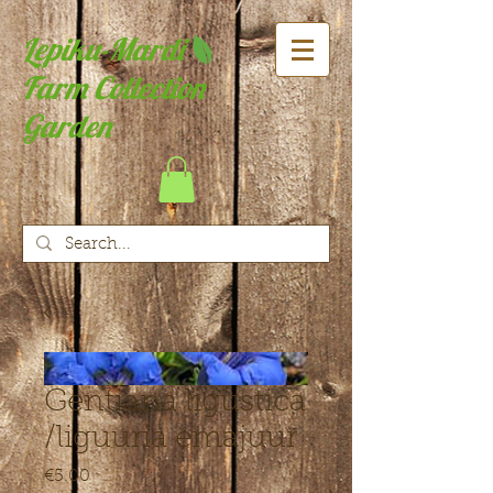
Lepiku-Mardi
Farm Collection
Garden
Gentiana ligustica
/liguuria emajuur
Price
€5.00