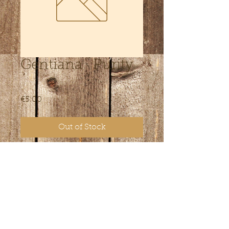
Gentiana ´Purity
´
Price
€5.00
Out of Stock
Turbapeenrasse päiselisele kohale
valgeõieline sort. Kõrgus 5 cm .
Pinnas ei tohi läbikuivada
.