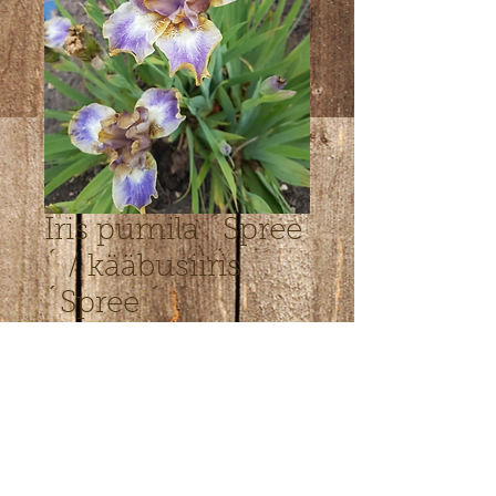
Iris pumila ´Spree
´ / kääbusiiris
´Spree ´
Price
€4.00
Out of Stock