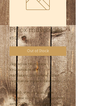
Phlox muscoides
Price
€5.00
Out of Stock
Väga erilise välimusega
kiviktaimlasse sobiv
madalakasvuline kevadel õitsev
valgeõieline mütakas Kaliforniast
Tundub, et ei ole siiski meie
kliimasse sobiv taim. Oli paar-kolm
aastat 2 korraliku suurusega taime